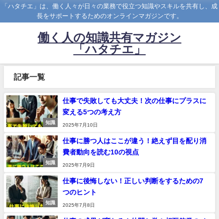
「ハタチエ」は、働く人々が日々の業務で役立つ知識やスキルを共有し、成
長をサポートするためのオンラインマガジンです。
働く人の知識共有マガジン
「ハタチエ」
記事一覧
仕事で失敗しても大丈夫！次の仕事にプラスに
変える5つの考え方
知識
2025年7月10日
仕事に勝つ人はここが違う！絶えず目を配り消
費者動向を読む10の視点
知識
2025年7月9日
仕事に後悔しない！正しい判断をするための7
つのヒント
知識
2025年7月8日