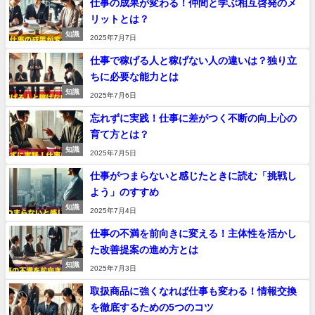
仕事の成果が変わる！仲間と学ぶ相互啓発のメ
リットとは？
知識
2025年7月7日
仕事で稼げる人と稼げない人の違いは？独り立
ちに必要な能力とは
知識
2025年7月6日
忘れずに実践！仕事に差がつく不断の向上心の
育て方とは？
知識
2025年7月5日
仕事がつまらないと感じたときに読む「挑戦し
よう」のすすめ
知識
2025年7月4日
仕事の不満を前向きに変える！主体性を活かし
た改善提案の進め方とは
知識
2025年7月3日
取扱商品に強くなれば仕事も変わる！情報交換
を徹底するための5つのコツ