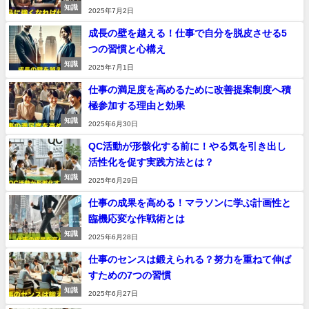
知識
2025年7月2日
成長の壁を越える！仕事で自分を脱皮させる5
つの習慣と心構え
知識
2025年7月1日
仕事の満足度を高めるために改善提案制度へ積
極参加する理由と効果
知識
2025年6月30日
QC活動が形骸化する前に！やる気を引き出し
活性化を促す実践方法とは？
知識
2025年6月29日
仕事の成果を高める！マラソンに学ぶ計画性と
臨機応変な作戦術とは
知識
2025年6月28日
仕事のセンスは鍛えられる？努力を重ねて伸ば
すための7つの習慣
知識
2025年6月27日