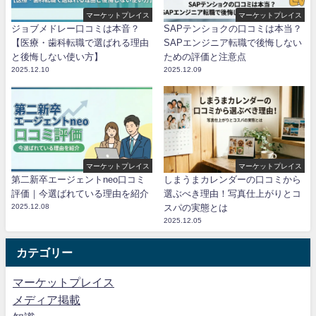
マーケットプレイス
マーケットプレイス
ジョブメドレー口コミは本音？
SAPテンショクの口コミは本当？
【医療・歯科転職で選ばれる理由
SAPエンジニア転職で後悔しない
と後悔しない使い方】
ための評価と注意点
2025.12.10
2025.12.09
マーケットプレイス
マーケットプレイス
第二新卒エージェントneo口コミ
しまうまカレンダーの口コミから
評価｜今選ばれている理由を紹介
選ぶべき理由！写真仕上がりとコ
2025.12.08
スパの実態とは
2025.12.05
カテゴリー
マーケットプレイス
メディア掲載