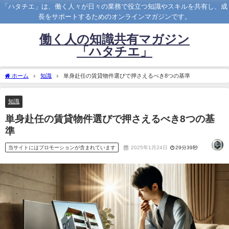
「ハタチエ」は、働く人々が日々の業務で役立つ知識やスキルを共有し、成
長をサポートするためのオンラインマガジンです。
働く人の知識共有マガジン
「ハタチエ」
ホーム
知識
単身赴任の賃貸物件選びで押さえるべき8つの基準
知識
単身赴任の賃貸物件選びで押さえるべき8つの基
準
当サイトにはプロモーションが含まれています
2025年1月24日
29分39秒