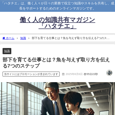
「ハタチエ」は、働く人々が日々の業務で役立つ知識やスキルを共有し、成
長をサポートするためのオンラインマガジンです。
働く人の知識共有マガジン
「ハタチエ」
ホーム
知識
部下を育てる仕事とは？魚を与えず取り方を伝える7つのステ
ップ
知識
部下を育てる仕事とは？魚を与えず取り方を伝え
る7つのステップ
当サイトにはプロモーションが含まれています
2025年8月6日
55分22秒