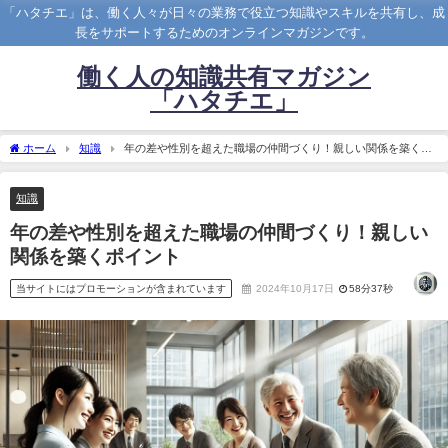
「ハタチエ」は、働く人々が日々の業務で役立つ知識やスキルを共有し、成
長をサポートするためのオンラインマガジンです。
働く人の知識共有マガジン
「ハタチエ」
ホーム
知識
年の差や性別を超えた職場の仲間づくり！親しい関係を築くポ
イント
知識
年の差や性別を超えた職場の仲間づくり！親しい
関係を築くポイント
当サイトにはプロモーションが含まれています
2024年10月17日
58分37秒