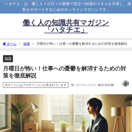
「ハタチエ」は、働く人々が日々の業務で役立つ知識やスキルを共有し、成
長をサポートするためのオンラインマガジンです。
働く人の知識共有マガジン
「ハタチエ」
ホーム
知識
月曜日が怖い！仕事への憂鬱を解消するための対策を徹底解説
知識
月曜日が怖い！仕事への憂鬱を解消するための対
策を徹底解説
当サイトにはプロモーションが含まれています
2024年11月3日
47分31秒