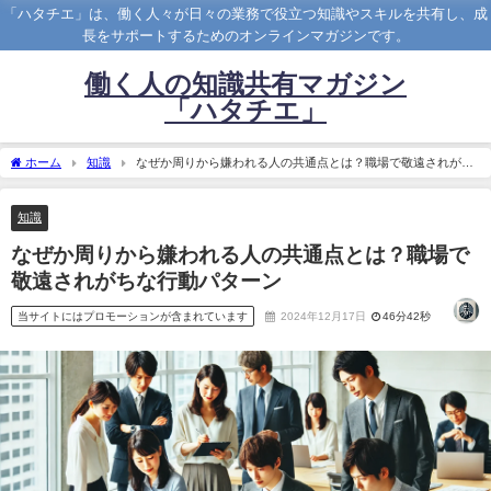
「ハタチエ」は、働く人々が日々の業務で役立つ知識やスキルを共有し、成
長をサポートするためのオンラインマガジンです。
働く人の知識共有マガジン
「ハタチエ」
ホーム
知識
なぜか周りから嫌われる人の共通点とは？職場で敬遠されがち
な行動パターン
知識
なぜか周りから嫌われる人の共通点とは？職場で
敬遠されがちな行動パターン
当サイトにはプロモーションが含まれています
2024年12月17日
46分42秒