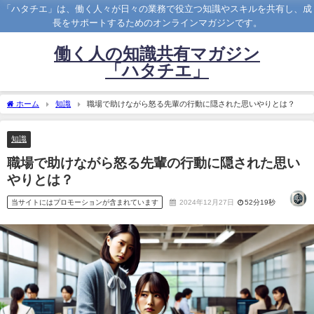
「ハタチエ」は、働く人々が日々の業務で役立つ知識やスキルを共有し、成
長をサポートするためのオンラインマガジンです。
働く人の知識共有マガジン
「ハタチエ」
ホーム
知識
職場で助けながら怒る先輩の行動に隠された思いやりとは？
知識
職場で助けながら怒る先輩の行動に隠された思い
やりとは？
当サイトにはプロモーションが含まれています
2024年12月27日
52分19秒