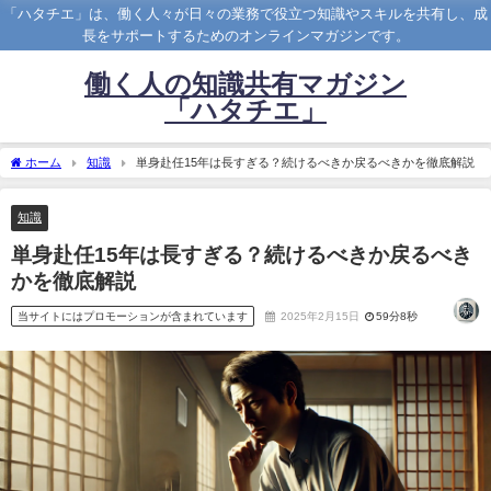
「ハタチエ」は、働く人々が日々の業務で役立つ知識やスキルを共有し、成
長をサポートするためのオンラインマガジンです。
働く人の知識共有マガジン
「ハタチエ」
ホーム
知識
単身赴任15年は長すぎる？続けるべきか戻るべきかを徹底解説
知識
単身赴任15年は長すぎる？続けるべきか戻るべき
かを徹底解説
当サイトにはプロモーションが含まれています
2025年2月15日
59分8秒